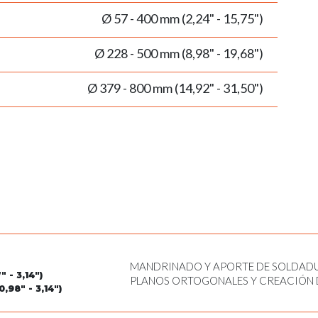
Ø 57 - 400 mm (2,24" - 15,75")
Ø 228 - 500 mm (8,98" - 19,68")
Ø 379 - 800 mm (14,92" - 31,50")
MANDRINADO Y APORTE DE SOLDADU
 - 3,14")
PLANOS ORTOGONALES Y CREACIÓN 
,98" - 3,14")