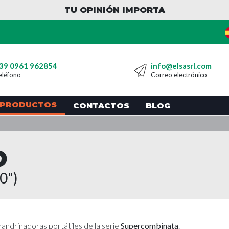
TU OPINIÓN IMPORTA
39 0961 962854
info@elsasrl.com
eléfono
Correo electrónico
PRODUCTOS
CONTACTOS
BLOG
O
0")
mandrinadoras portátiles de la serie
Supercombinata
.