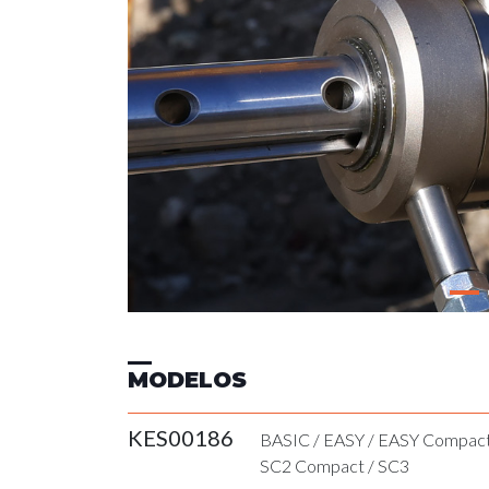
MODELOS
KES00186
BASIC
/
EASY
/
EASY Compac
SC2 Compact
/
SC3