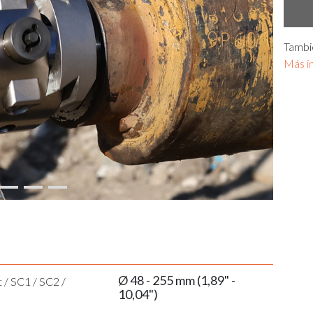
Tambi
Más i
Ø 48 - 255 mm (1,89" -
t
/
SC1
/
SC2
/
10,04")