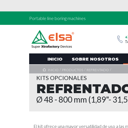
Portable line boring machines
+
T
INICIO
SOBRE NOSOTROS
/
/
/
INICIO
PRODUCTOS
REFRENTADO
KITS OPCIONALES
REFRENTAD
Ø 48 - 800 mm (1,89"- 31,5
El kit ofrece una mayor versatilidad de uso a las 