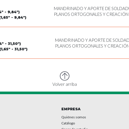
MANDRINADO Y APORTE DE SOLDADU
" - 9,84")
PLANOS ORTOGONALES Y CREACIÓN 
1,65" - 9,84")
EXTERIOR
MANDRINADO Y APORTE DE SOLDADU
" - 31,50")
PLANOS ORTOGONALES Y CREACIÓN
,65" - 31,50")
ROSCADO CON MACHO Y TALADRAD
Volver arriba
EMPRESA
Quiénes somos
Catálogo