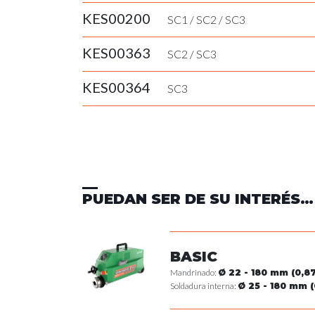
KES00200
SC1
/
SC2
/
SC3
KES00363
SC2
/
SC3
KES00364
SC3
PUEDAN SER DE SU INTERÉS…
BASIC
Mandrinado:
Ø 22 - 180 mm (0,87"
Soldadura interna:
Ø 25 - 180 mm (0