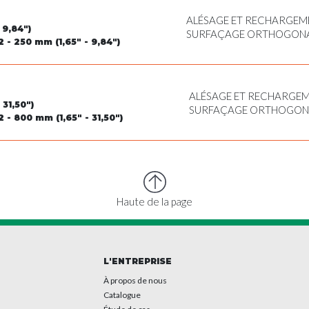
ALÉSAGE ET RECHARGEME
 9,84")
SURFAÇAGE ORTHOGONAL
2 - 250 mm (1,65" - 9,84")
POUR CIRCLIPS, TOURNA
ALÉSAGE ET RECHARGEM
31,50")
SURFAÇAGE ORTHOGONAL
2 - 800 mm (1,65" - 31,50")
POUR CIRCLIPS, FILETA
EXTÉRIEUR
Haute de la page
L'ENTREPRISE
À propos de nous
Catalogue