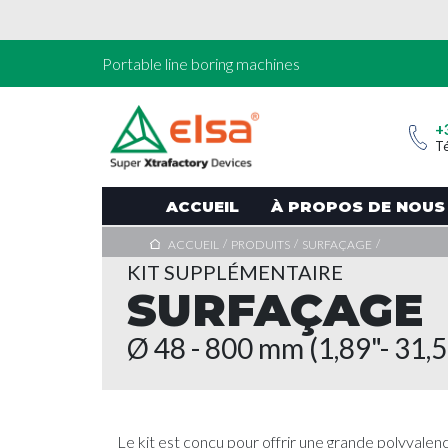
Portable line boring machines
+
T
ACCUEIL
À PROPOS DE NOUS
/
/
/
ACCUEIL
PRODUITS
SURFAÇAGE
KIT SUPPLÉMENTAIRE
SURFAÇAGE
Ø 48 - 800 mm (1,89"- 31,5
Le kit est conçu pour offrir une grande polyvalenc