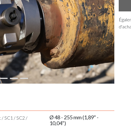
Égalem
d'acha
Ø 48 - 255 mm (1,89" -
t
/
SC1
/
SC2
/
10,04")