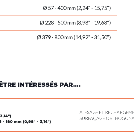
Ø 57 - 400 mm (2,24" - 15,75")
Ø 228 - 500 mm (8,98" - 19,68")
Ø 379 - 800 mm (14,92" - 31,50")
ÊTRE INTÉRESSÉS PAR….
ALÉSAGE ET RECHARGEME
3,14")
SURFAÇAGE ORTHOGONALE
5 - 180 mm (0,98" - 3,14")
POUR CIRCLIPS