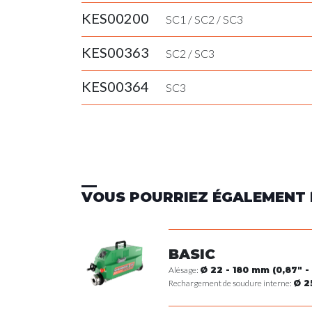
KES00200
SC1
/
SC2
/
SC3
KES00363
SC2
/
SC3
KES00364
SC3
VOUS POURRIEZ ÉGALEMENT 
BASIC
Alésage:
Ø 22 - 180 mm (0,87" - 
Rechargement de soudure interne:
Ø 2