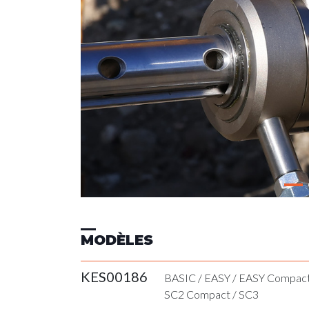
MODÈLES
KES00186
BASIC
/
EASY
/
EASY Compac
SC2 Compact
/
SC3