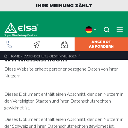
IHRE MEINUNG ZÄHLT
ANGEBOT
Datenschutzerklärung von
ANFORDERN
www.elsasrl.com
/
/
HOME
DATENSCHUTZ-BESTIMMUNGEN
Diese Website erhebt personenbezogene Daten von ihren
Nutzern.
Dieses Dokument enthält
einen Abschnitt, der den Nutzern in
den Vereinigten Staaten und ihren Datenschutzrechten
gewidmet ist.
Dieses Dokument enthält
einen Abschnitt, der den Nutzern in
der Schweiz und ihren Datenschutzrechten gewidmet ist
.