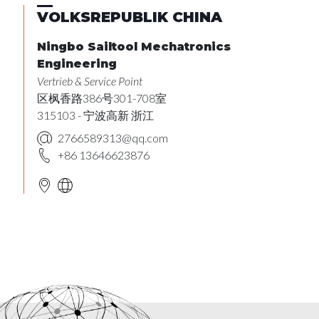
VOLKSREPUBLIK CHINA
Ningbo Sailtool Mechatronics
Engineering
Vertrieb & Service Point
区枫香路386号301-708室
315103 - 宁波高新 浙江
2766589313@qq.com
+86 13646623876