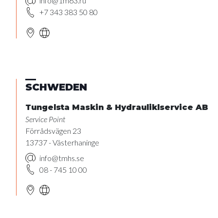
info@1m63.ru
+7 343 383 50 80
SCHWEDEN
Tungelsta Maskin & Hydrauliklservice AB
Service Point
Förrådsvägen 23
13737 - Västerhaninge
info@tmhs.se
08 - 745 10 00