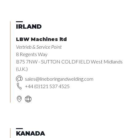
IRLAND
LBW Machines ltd
Vertrieb & Service Point
8 Regents Way
B75 7NW - SUTTON COLDFIELD West Midlands
(U.K.)
sales@lineboringandwelding.com
+44 (0)121 537 4525
KANADA