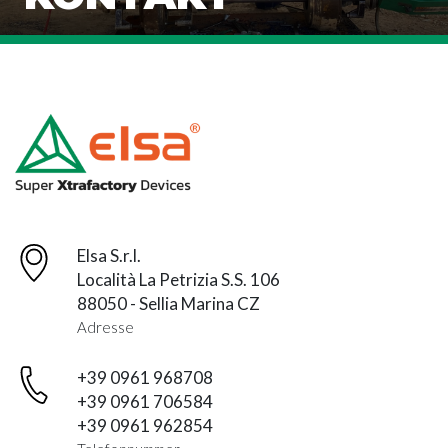
Elsa S.r.l.
Località La Petrizia S.S. 106
88050 - Sellia Marina CZ
Adresse
+39 0961 968708
+39 0961 706584
+39 0961 962854