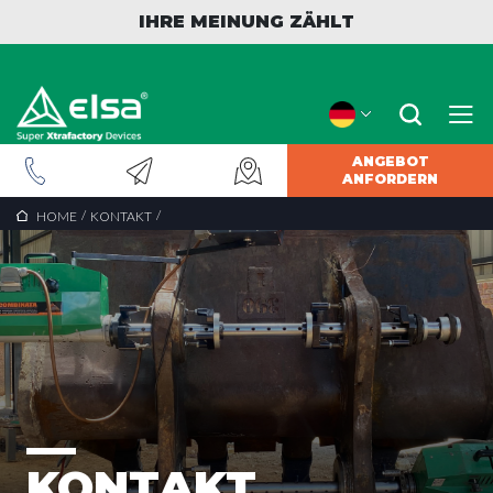
IHRE MEINUNG ZÄHLT
ANGEBOT
ANFORDERN
/
/
HOME
KONTAKT
KONTAKT