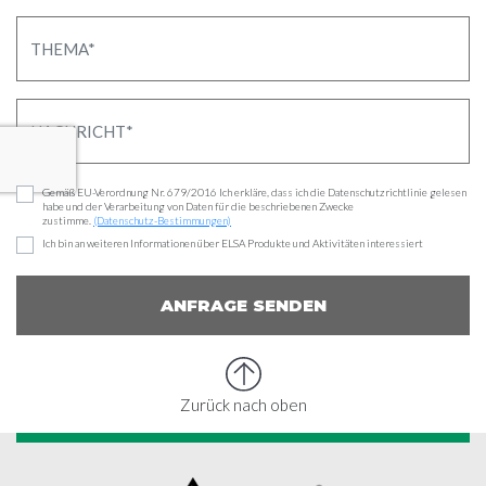
Gemäß EU-Verordnung Nr. 679/2016 Ich erkläre, dass ich die Datenschutzrichtlinie gelesen
habe und der Verarbeitung von Daten für die beschriebenen Zwecke
zustimme.
(Datenschutz-Bestimmungen)
Ich bin an weiteren Informationen über ELSA Produkte und Aktivitäten interessiert
ANFRAGE SENDEN
Zurück nach oben