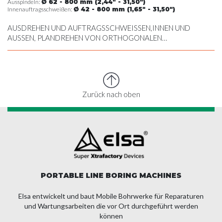
Ausspindeln:
Ø 62 - 800 mm (2,44" - 31,50")
Innenauftragsschweißen:
Ø 42 - 800 mm (1,65" - 31,50")
AUSDREHEN UND AUFTRAGSSCHWEISSEN,INNEN UND
AUSSEN, PLANDREHEN VON ORTHOGONALEN
OBERFLÄCHEN, ERSTELLEN VON SEEGERRINGNUTEN,
GEWINDESCHNEIDEN, GEWINDEBOHREN UND BOHREN,
DREHEN AM AUSSENDURCHMESSER
Zurück nach oben
PORTABLE LINE BORING MACHINES
Elsa entwickelt und baut Mobile Bohrwerke für Reparaturen
und Wartungsarbeiten die vor Ort durchgeführt werden
können