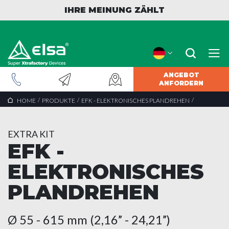
IHRE MEINUNG ZÄHLT
ANGEBOT
ANFORDERN
/
/
/
HOME
PRODUKTE
EFK - ELEKTRONISCHES PLANDREHEN
EXTRA KIT
EFK -
ELEKTRONISCHES
PLANDREHEN
Ø 55 - 615 mm (2,16” - 24,21”)