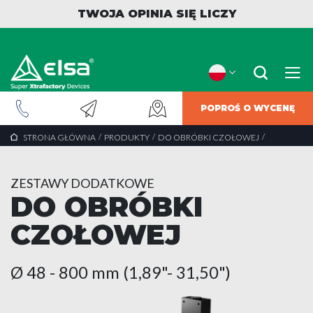
TWOJA OPINIA SIĘ LICZY
POPROŚ O WYCENĘ
/
/
/
STRONA GŁÓWNA
PRODUKTY
DO OBRÓBKI CZOŁOWEJ
ZESTAWY DODATKOWE
DO OBRÓBKI
CZOŁOWEJ
Ø 48 - 800 mm (1,89"- 31,50")