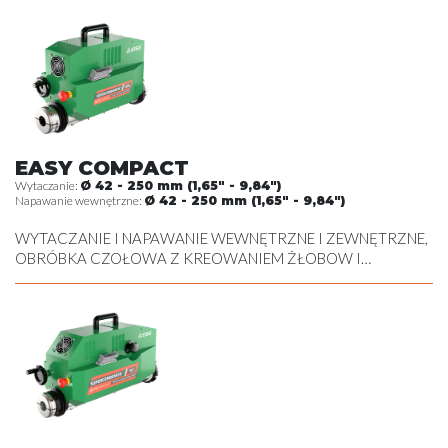
ZEWNĘTRZNA
EASY COMPACT
Wytaczanie:
Ø 42 - 250 mm (1,65" - 9,84")
Napawanie wewnętrzne:
Ø 42 - 250 mm (1,65" - 9,84")
WYTACZANIE I NAPAWANIE WEWNĘTRZNE I ZEWNĘTRZNE,
OBRÓBKA CZOŁOWA Z KREOWANIEM ŻŁOBOW I
NACINANIEM POD SEGER , OBRÓBKA SKRAWANIEM
ZEWNĘTRZNA