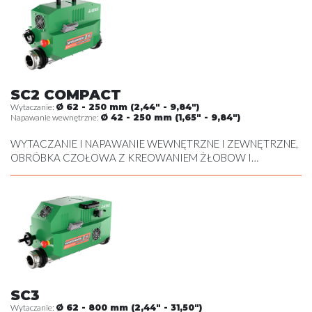
SC2 COMPACT
Wytaczanie:
Ø 62 - 250 mm (2,44" - 9,84")
Napawanie wewnętrzne:
Ø 42 - 250 mm (1,65" - 9,84")
WYTACZANIE I NAPAWANIE WEWNĘTRZNE I ZEWNĘTRZNE,
OBRÓBKA CZOŁOWA Z KREOWANIEM ŻŁOBOW I
NACINANIEM POD SEGER , OBRÓBKA SKRAWANIEM
ZEWNĘTRZNA
SC3
Wytaczanie:
Ø 62 - 800 mm (2,44" - 31,50")