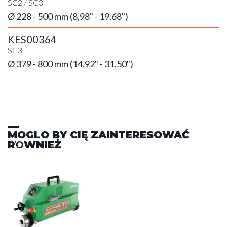
SC2
/
SC3
Ø 228 - 500 mm (8,98" - 19,68")
KES00364
SC3
Ø 379 - 800 mm (14,92" - 31,50")
MOGLO BY CIĘ ZAINTERESOWAĆ
RὉWNIEŻ