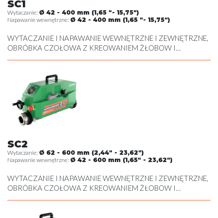
SC1
Wytaczanie:
Ø 42 - 400 mm (1,65 "- 15,75")
Napawanie wewnętrzne:
Ø 42 - 400 mm (1,65 "- 15,75")
WYTACZANIE I NAPAWANIE WEWNĘTRZNE I ZEWNĘTRZNE,
OBRÓBKA CZOŁOWA Z KREOWANIEM ŻŁOBOW I
NACINANIEM POD SEGER , GWINTOWANIE WEWNĘTRZNE,
GWINTOWANIE WEWNĘTRZNE, OBRÓBKA SKRAWANIEM
ZEWNĘTRZNA
SC2
Wytaczanie:
Ø 62 - 600 mm (2,44" - 23,62")
Napawanie wewnętrzne:
Ø 42 - 600 mm (1,65" - 23,62")
WYTACZANIE I NAPAWANIE WEWNĘTRZNE I ZEWNĘTRZNE,
OBRÓBKA CZOŁOWA Z KREOWANIEM ŻŁOBOW I
NACINANIEM POD SEGER , GWINTOWANIE WEWNĘTRZNE,
GWINTOWANIE WEWNĘTRZNE, OBRÓBKA SKRAWANIEM
ZEWNĘTRZNA