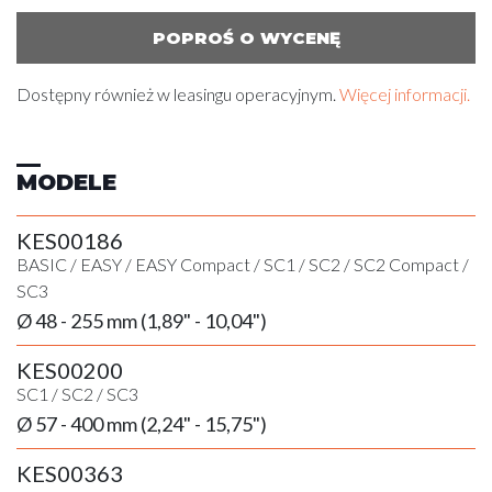
POPROŚ O WYCENĘ
Dostępny również w leasingu operacyjnym.
Więcej informacji.
MODELE
KES00186
BASIC
/
EASY
/
EASY Compact
/
SC1
/
SC2
/
SC2 Compact
/
SC3
Ø 48 - 255 mm (1,89" - 10,04")
KES00200
SC1
/
SC2
/
SC3
Ø 57 - 400 mm (2,24" - 15,75")
KES00363