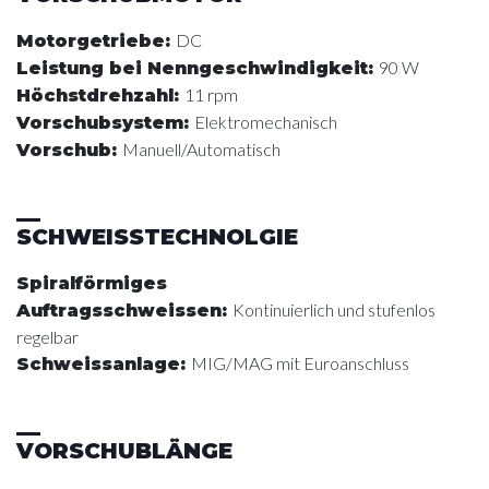
DC
Motorgetriebe
:
90 W
Leistung bei Nenngeschwindigkeit
:
11 rpm
Höchstdrehzahl
:
Elektromechanisch
Vorschubsystem
:
Manuell/Automatisch
Vorschub
:
SCHWEISSTECHNOLGIE
Spiralförmiges
Kontinuierlich und stufenlos
Auftragsschweissen
:
regelbar
MIG/MAG mit Euroanschluss
Schweissanlage
:
VORSCHUBLÄNGE