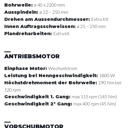
ø 40 x 2200 mm
Bohrwelle
:
ø 22 – 250 mm
Ausspindeln
:
Extra Kit
Drehen am Aussendurchmesser
:
ø 25 – 250 mm
Innen Auftragsschweissen
:
Extra kit
Plandreharbeiten
:
ANTRIEBSMOTOR
Wechselstrom
Einphase Motor
:
1800 W
Leistung bei Nenngeschwindigkeit
:
290 Nm bei
Höchstdrehmoment der Bohrwelle
:
120 rpm
max 115 rpm (145 Nm)
Geschwindigkeit 1. Gang
:
max 400 rpm (45 Nm)
Geschwindigkeit 2° Gang
:
VORSCHUBMOTOR