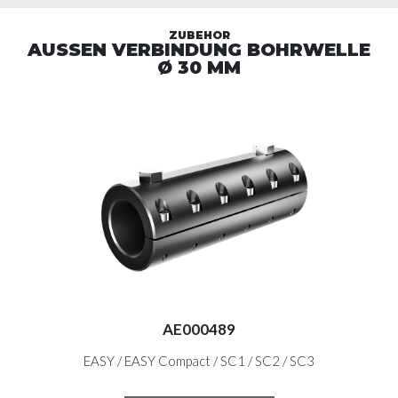
ZUBEHÖR
AUSSEN VERBINDUNG BOHRWELLE
AU
Ø 30 MM
AE000489
EASY / EASY Compact / SC1 / SC2 / SC3