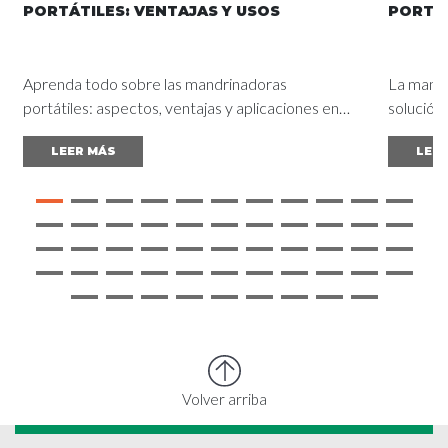
PORTÁTILES: VENTAJAS Y USOS
PORTÁT
Aprenda todo sobre las mandrinadoras
La mandr
portátiles: aspectos, ventajas y aplicaciones en
solución
distintos sectores. Lea la guía completa y
optimiza
LEER MÁS
LEER
obtenga resultados excelentes.
Volver arriba