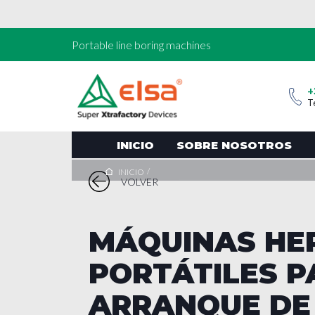
Portable line boring machines
+
T
INICIO
SOBRE NOSOTROS
/
INICIO
VOLVER
MÁQUINAS HE
PORTÁTILES 
ARRANQUE DE