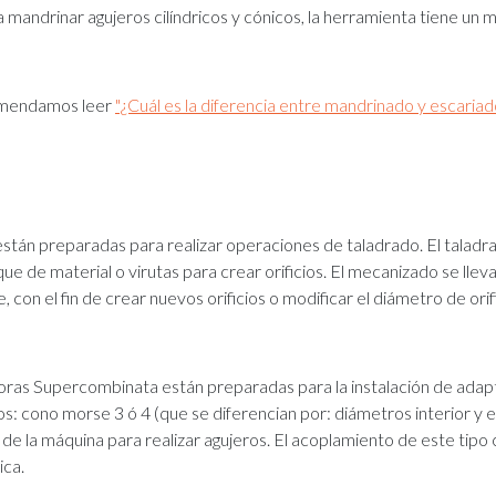
 mandrinar agujeros cilíndricos y cónicos, la herramienta tiene un m
omendamos leer
"¿Cuál es la diferencia entre mandrinado y escariad
tán preparadas para realizar operaciones de taladrado. El taladr
e de material o virutas para crear orificios. El mecanizado se lle
 con el fin de crear nuevos orificios o modificar el diámetro de orif
oras Supercombinata están preparadas para la instalación de ada
s: cono morse 3 ó 4 (que se diferencian por: diámetros interior y ex
e la máquina para realizar agujeros. El acoplamiento de este tipo
ica.