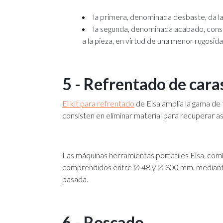
la primera, denominada desbaste, da la
la segunda, denominada acabado, consi
a la pieza, en virtud de una menor rugosid
5 - Refrentado de cara
El kit para refrentado
de Elsa amplía la gama de 
consisten en eliminar material para recuperar a
Las máquinas herramientas portátiles Elsa, comb
comprendidos entre Ø 48 y Ø 800 mm, mediante 
pasada.
6 - Roscado