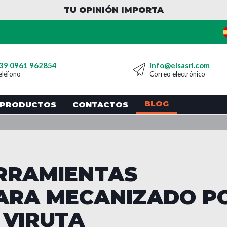
TU OPINIÓN IMPORTA
39 0961 962854
info@elsasrl.com
eléfono
Correo electrónico
BLOG
PRODUCTOS
CONTACTOS
RRAMIENTAS
PARA MECANIZADO P
 VIRUTA