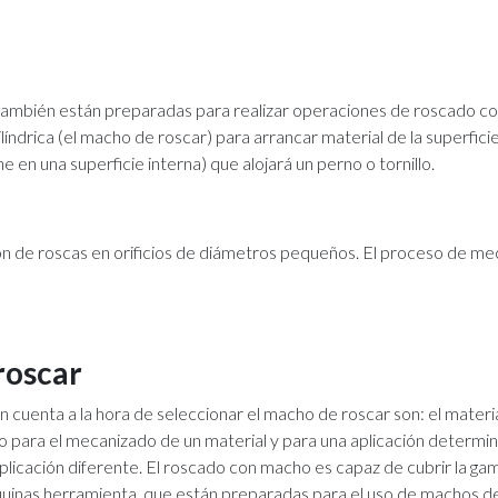
o
ambién están preparadas para realizar operaciones de roscado con
líndrica (el macho de roscar) para arrancar material de la superficie 
en una superficie interna) que alojará un perno o tornillo.
de roscas en orificios de diámetros pequeños. El proceso de mecan
roscar
cuenta a la hora de seleccionar el macho de roscar son: el material
para el mecanizado de un material y para una aplicación determin
plicación diferente. El roscado con macho es capaz de cubrir la ga
uinas herramienta, que están preparadas para el uso de machos de