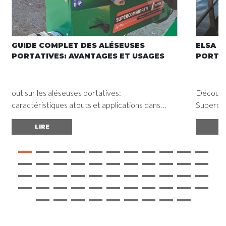
GUIDE COMPLET DES ALÉSEUSES
ELSA S
PORTATIVES: AVANTAGES ET USAGES
PORTA
out sur les aléseuses portatives:
Découvre
caractéristiques atouts et applications dans
Supercom
différents secteurs. Voir le guide complet et
Hambourg
LIRE
LI
obtenez des résultats de qualité.
maintenan