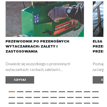
PRZEWODNIK PO PRZENOŚNYCH
ELSA N
WYTACZARKACH: ZALETY I
PRZEN
ZASTOSOWANIA
PRZEM
Dowiedz się wszystkiego o przenośnych
Poznaj 
wytaczarkach: cechach, zaletach i
na targa
zastosowaniach w różnych sektorach.
statków 
CZYTAJ
CZY
Kompletny przewodnik i uzyskaj doskonałe
pływają
wyniki.