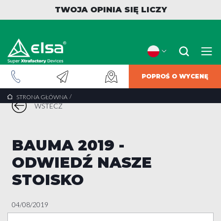
TWOJA OPINIA SIĘ LICZY
POPROŚ O WYCENĘ
/
STRONA GŁÓWNA
WSTECZ
BAUMA 2019 -
ODWIEDŹ NASZE
STOISKO
04/08/2019