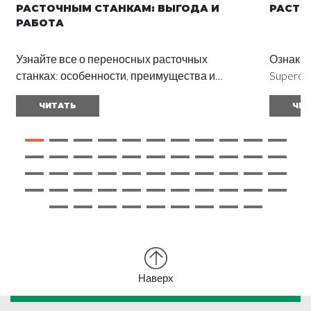
РАСТОЧНЫМ СТАНКАМ: ВЫГОДА И
РАСТО
РАБОТА
Узнайте все о переносных расточных
Ознаком
станках: особенности, преимущества и
Superco
применение в разных отраслях. Прочтите
сокраще
ЧИТАТЬ
ЧИТ
полное руководство и получите отличные
их обсл
результаты
Наверх