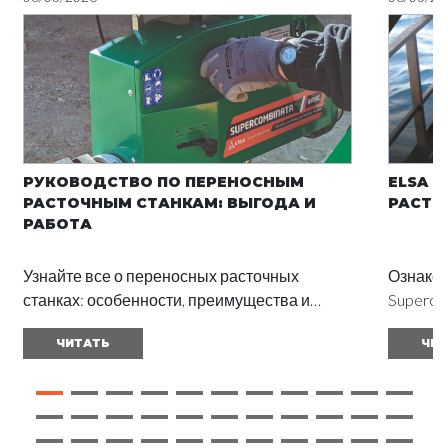
РУКОВОДСТВО ПО ПЕРЕНОСНЫМ
ELSA Н
РАСТОЧНЫМ СТАНКАМ: ВЫГОДА И
РАСТО
РАБОТА
Узнайте все о переносных расточных
Ознаком
станках: особенности, преимущества и
Superco
применение в разных отраслях. Прочтите
сокраще
ЧИТАТЬ
ЧИТ
полное руководство и получите отличные
их обсл
результаты