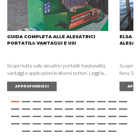
GUIDA COMPLETA ALLE ALESATRICI
ELSA A
PORTATILI: VANTAGGI E USI
ALESAT
Scopri tutto sulle alesatrici portatili: funzionalità,
Scopri l'
vantaggi e applicazioni in diversi settori. Leggi la
fiera. So
guida completa e ottieni risultati eccezionali.
ottimizz
APPROFONDISCI
APPR