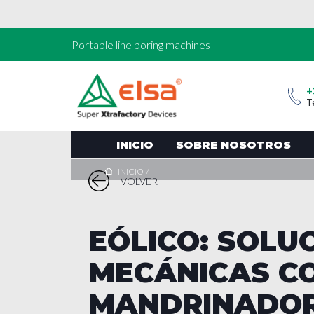
Portable line boring machines
+
T
INICIO
SOBRE NOSOTROS
/
INICIO
VOLVER
EÓLICO: SOLU
MECÁNICAS C
MANDRINADOR