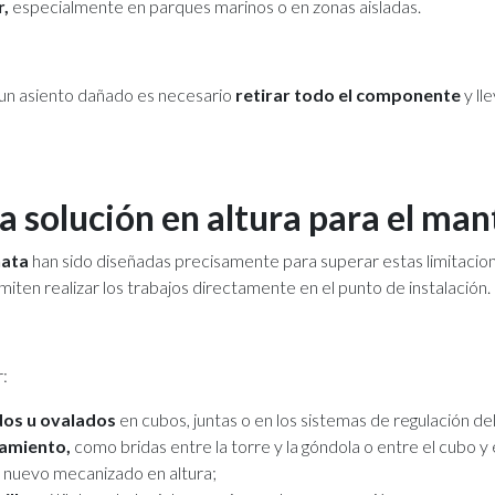
r,
especialmente en parques marinos o en zonas aisladas.
 un asiento dañado es necesario
retirar todo el componente
y lle
a solución en altura para el ma
nata
han sido diseñadas precisamente para superar estas limitacio
miten realizar los trabajos directamente en el punto de instalación.
r:
dos u ovalados
en cubos, juntas o en los sistemas de regulación del 
lamiento,
como bridas entre la torre y la góndola o entre el cubo y e
 nuevo mecanizado en altura;