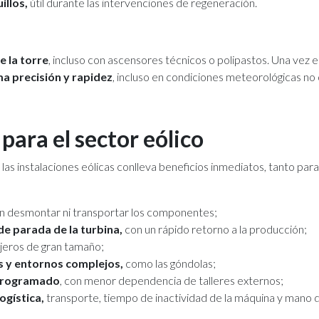
illos,
útil durante las intervenciones de regeneración.
e la torre
, incluso con ascensores técnicos o polipastos. Una vez 
a precisión y rapidez
, incluso en condiciones meteorológicas no
para el sector eólico
as instalaciones eólicas conlleva beneficios inmediatos, tanto par
in desmontar ni transportar los componentes;
de parada de la turbina,
con un rápido retorno a la producción;
ujeros de gran tamaño;
s y entornos complejos,
como las góndolas;
 programado
, con menor dependencia de talleres externos;
ogística,
transporte, tiempo de inactividad de la máquina y mano 