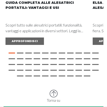
GUIDA COMPLETA ALLE ALESATRICI
ELSA A
PORTATILI: VANTAGGI E USI
ALESAT
Scopri tutto sulle alesatrici portatili: funzionalità,
Scopri l'
vantaggi e applicazioni in diversi settori. Leggi la
fiera. So
guida completa e ottieni risultati eccezionali.
ottimizz
APPROFONDISCI
APPR
Torna su