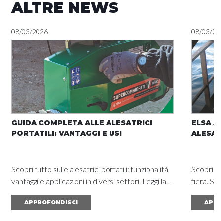
ALTRE NEWS
08/03/2026
08/03/20
GUIDA COMPLETA ALLE ALESATRICI
ELSA A
PORTATILI: VANTAGGI E USI
ALESAT
Scopri tutto sulle alesatrici portatili: funzionalità,
Scopri l'
vantaggi e applicazioni in diversi settori. Leggi la
fiera. So
guida completa e ottieni risultati eccezionali.
ottimizz
APPROFONDISCI
APPR