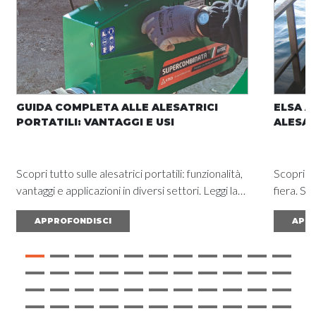
GUIDA COMPLETA ALLE ALESATRICI
ELSA A
PORTATILI: VANTAGGI E USI
ALESAT
Scopri tutto sulle alesatrici portatili: funzionalità,
Scopri l'
vantaggi e applicazioni in diversi settori. Leggi la
fiera. So
guida completa e ottieni risultati eccezionali.
ottimizz
APPROFONDISCI
APPR