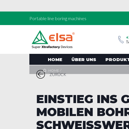
Portable line boring machines
+
T
HOME
ÜBER UNS
PRODUK
/
HOME
ZURÜCK
EINSTIEG INS 
MOBILEN BOHR
SCHWEISSWE