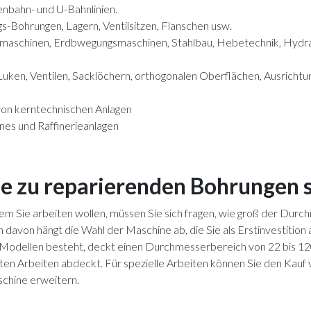
nbahn- und U-Bahnlinien.
-Bohrungen, Lagern, Ventilsitzen, Flanschen usw.
maschinen, Erdbwegungsmaschinen, Stahlbau, Hebetechnik, Hydraul
ken, Ventilen, Sacklöchern, orthogonalen Oberflächen, Ausrichtu
von kerntechnischen Anlagen
nes und Raffinerieanlagen
ie zu reparierenden Bohrungen 
m Sie arbeiten wollen, müssen Sie sich fragen, wie groß der Dur
nn davon hängt die Wahl der Maschine ab, die Sie als Erstinvestition
7 Modellen besteht, deckt einen Durchmesserbereich von 22 bis 120
ten Arbeiten abdeckt. Für spezielle Arbeiten können Sie den Kauf 
schine erweitern.