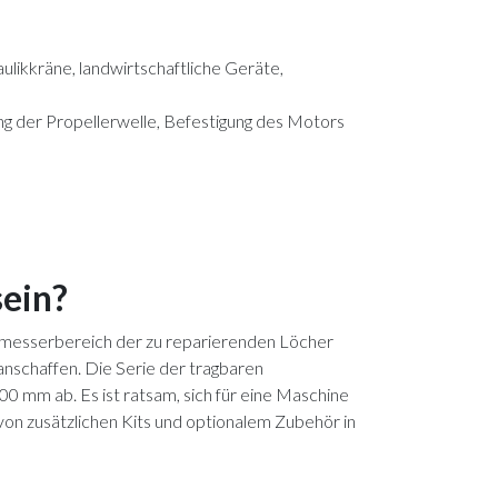
ikkräne, landwirtschaftliche Geräte,
ng der Propellerwelle, Befestigung des Motors
sein?
chmesserbereich der zu reparierenden Löcher
 anschaffen. Die Serie der tragbaren
0 mm ab. Es ist ratsam, sich für eine Maschine
von zusätzlichen Kits und optionalem Zubehör in