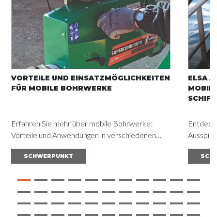
VORTEILE UND EINSATZMÖGLICHKEITEN
ELSA A
FÜR MOBILE BOHRWERKE
MOBIL
SCHIF
Erfahren Sie mehr über mobile Bohrwerke:
Entdecke
Vorteile und Anwendungen in verschiedenen
Ausspind
Branchen. Lesen Sie den Leitfaden und erzielen
zur Redu
SCHWERPUNKT
SCH
Sie optimale Ergebnisse
zur Opti