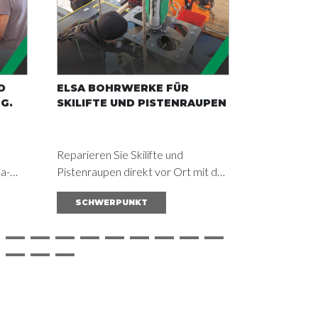
D
ELSA BOHRWERKE FÜR
INTELLIG
G.
SKILIFTE UND PISTENRAUPEN
RECYCLIN
MOBILEN
ELSA
Reparieren Sie Skilifte und
Recyclinganl
a-
Pistenraupen direkt vor Ort mit der
ständigen Ve
schen
„Supercombinata“ von Elsa:
sind. Mit m
SCHWERPUNKT
SCHWER
iel
Präzisionsbearbeitung direkt in den
lassen sich 
rcía
Bergen.
Wartungsarb
Brechern, P
durchführen