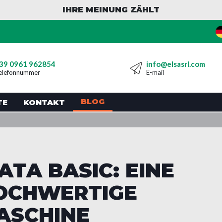
IHRE MEINUNG ZÄHLT
39 0961 962854
info@elsasrl.com
elefonnummer
E-mail
BLOG
TE
KONTAKT
TA BASIC: EINE
HOCHWERTIGE
ASCHINE