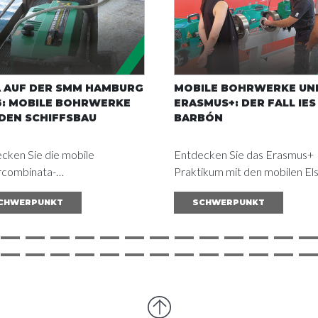
A AUF DER SMM HAMBURG
MOBILE BOHRWERKE UN
6: MOBILE BOHRWERKE
ERASMUS+: DER FALL IES 
DEN SCHIFFSBAU
BARBÓN
cken Sie die mobile
Entdecken Sie das Erasmus+
rcombinata-
Praktikum mit den mobilen Els
indelmaschine auf der Messe.
Bohrwerken: eine Brücke zwi
CHWERPUNKT
SCHWERPUNKT
gen zur Reduzierung von
Schule und Industrie am Beisp
sstillstandszeiten und zur
der spanischen Schule IES Ga
ierung der Schiffswartung.
Barbón.