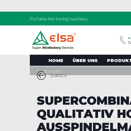
Portable line boring machines
+
T
HOME
ÜBER UNS
PRODUK
/
HOME
ZURÜCK
SUPERCOMBINA
QUALITATIV 
AUSSPINDELM